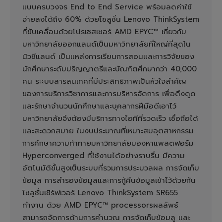
แบบครบวงจร End to End Service พร้อมลดค่าใช้
จ่ายลงได้ถึง 60% ด้วยโซลูชั่น Lenovo ThinkSystem
ที่ขับเคลื่อนด้วยโปรเซสเซอร์ AMD EPYC™ เกี่ยวกับ
มหาวิทยาลัยออกแลนด์เป็นมหาวิทยาลัยที่ใหญ่ที่สุดใน
นิวซีแลนด์ เป็นแหล่งการเรียนการสอนและการวิจัยของ
นักศึกษาระดับปริญญาตรีและบัณฑิตศึกษากว่า 40,000
คน ระะบบสารสนเทศที่มีประสิทธิภาพเป็นหัวใจสำคัญ
ของการบริการวิชาการและการบริหารจัดการ เพื่อดึงดูด
และรักษาจำนวนนักศึกษาและบุคลากรฝีมือดีเอาไว้
มหาวิทยาลัยจึงต้องมีบริการทางไอทีที่รวดเร็ว เชื่อถือได้
และสะดวกสบาย ในงบประมาณที่เหมาะสมอุตสาหกรรม
การศึกษาความท้าทายมหาวิทยาลัยมองหาแพลตฟอร์ม
Hyperconverged ที่ใช้งานได้อย่างราบรื่น มีความ
อัตโนมัติขั้นสูงเป็นระบบที่รวมการประมวลผล การจัดเก็บ
ข้อมูล การสำรองข้อมูลและการกู้คืนข้อมูลเข้าไว้ด้วยกัน
โซลูชั่นเซิร์ฟเวอร์ Lenovo ThinkSystem SR655
ทำงาน ด้วย AMD EPYC™ processorsผลลัพธ์
สามารถจัดการด้านการคำนวณ การจัดเก็บข้อมลู และ