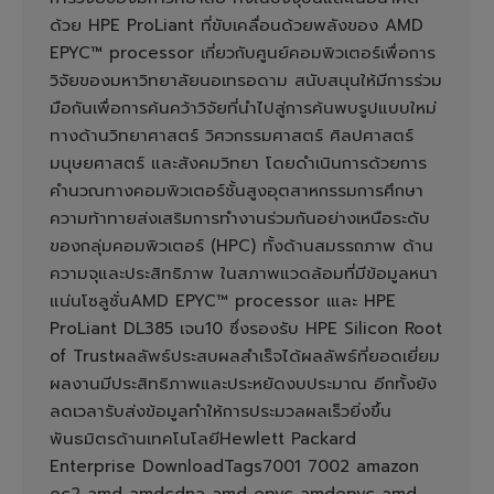
ด้วย HPE ProLiant ที่ขับเคลื่อนด้วยพลังของ AMD
EPYC™ processor เกี่ยวกับศูนย์คอมพิวเตอร์เพื่อการ
วิจัยของมหาวิทยาลัยนอเทรอดาม สนับสนุนให้มีการร่วม
มือกันเพื่อการค้นคว้าวิจัยที่นำไปสู่การค้นพบรูปแบบใหม่
ทางด้านวิทยาศาสตร์ วิศวกรรมศาสตร์ ศิลปศาสตร์
มนุษยศาสตร์ และสังคมวิทยา โดยดำเนินการด้วยการ
คำนวณทางคอมพิวเตอร์ชั้นสูงอุตสาหกรรมการศึกษา
ความท้าทายส่งเสริมการทำงานร่วมกันอย่างเหนือระดับ
ของกลุ่มคอมพิวเตอร์ (HPC) ทั้งด้านสมรรถภาพ ด้าน
ความจุและประสิทธิภาพ ในสภาพแวดล้อมที่มีข้อมูลหนา
แน่นโซลูชั่นAMD EPYC™ processor เและ HPE
ProLiant DL385 เจน10 ซึ่งรองรับ HPE Silicon Root
of Trustผลลัพธ์ประสบผลสำเร็จได้ผลลัพธ์ที่ยอดเยี่ยม
ผลงานมีประสิทธิภาพและประหยัดงบประมาณ อีกทั้งยัง
ลดเวลารับส่งข้อมูลทำให้การประมวลผลเร็วยิ่งขึ้น
พันธมิตรด้านเทคโนโลยีHewlett Packard
Enterprise DownloadTags7001 7002 amazon