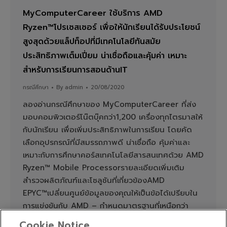
MyComputerCareer ใช้บริการ AMD
Ryzen™โปรเซสเซอร์ เพื่อให้นักเรียนได้รับประโยชน์
สูงสุดด้วยแล็ปท็อปที่มีเทคโนโลยีทันสมัย
ประสิทธิภาพเต็มเปี่ยม น่าเชื่อถือและคุ้มค่า เหมาะ
สำหรับการเรียนการสอนด้านIT
กรณีศึกษา
By
admin
20/08/2020
ลองอ่านกรณีศึกษาของ MyComputerCareer ที่ส่ง
มอบคอมพิวเตอร์โน๊ตบุ๊คกว่า1,200 เครื่องทุกไตรมาสให้
กับนักเรียน เพื่อเพิ่มประสิทธิภาพในการเรียน โดยคัด
เลือกอุปรกรณ์ที่มีสมรรถภาพดี น่าเชื่อถือ คุ้มค่าและ
เหมาะกับการศึกษาคอร์สเทคโนโลยีสารสนเทศด้วย AMD
Ryzen™ Mobile Processorรายละเอียดเพิ่มเติม
สำรวจผลิตภัณฑ์และโซลูชันที่เกี่ยวข้องAMD
EPYC™เปลี่ยนศูนย์ข้อมูลของคุณให้เป็นข้อได้เปรียบใน
การแข่งขันกับ AMD – กำหนดมาตรฐานที่เหนือกว่า
สำหรับประสิทธิภาพความปลอดภัย และความสามารถใน
Cookie Notice