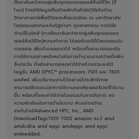
ศึกษาค้นคว้าหากลุ่มพันธุกรรมของเซลล์สิ่งมีชีวิต (จี
โนม) โดยใช้ข้อมูลเป็นตัวผลักดันหัวข้อวิจัยในด้าน
วิทยาศาสตร์เพื่อชีวิตและสิ่งแวดล้อม ณ มหาวิทยาลัย
โอเรกอนเสตทและในรัฐต่างๆ อุตสาหกรรม การวิจัย
ด้านจีโนมิกส์ (การศึกษาค้นคว้าหากลุ่มพันธุกรรมของ
เซลล์สิ่งมีชีวิต)ความท้าทาย ใช้เซอร์เวอร์ที่มีสมรรถนะใน
การสเกล เพิ่มจำนวนเธรดได้ พร้อมทั้งสามารถรองรับ
การใช้งานอย่างหนักหน่วงในการคำนวณงานกว่าหนึ่งพัน
ชิ้นต่อวัน ทั้งยังสามารถลดค่าใช้จ่ายโดยรวมลงได้
โซลูชั่น AMD EPYC™ processors 7501 และ 7601
ผลลัพธ์ เพิ่มปริมาณงานได้อย่างมีประสิทธิภาพ
สามารถยืดระยะเวลาการใช้งานของห้องเซอร์เวอร์ได้นาน
ขึ้น พร้อมทั้งลดค่าใช้จ่ายโดยรวมในการจัดการ ลด
ความซับซ้อนในการดำเนินงาน พันธมิตรด้าน
เทคโนโลยีAdvanced HPC, Inc., AMD
DownloadTags7001 7002 amazon ec2 amd
amdcdna amd epyc amdepyc amd epyc
embedded…