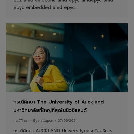
ec2 amd amdcdna amd epyc amdepyc amd
epyc embedded amd epyc…
กรณีศึกษา The University of Auckland
มหาวิทยาลัยที่ใหญ่ที่สุดในนิวซีแลนด์
กรณีศึกษา
By
nattapon
07/09/2021
กรณีศึกษา AUCKLAND Universityยกระดับบริการ