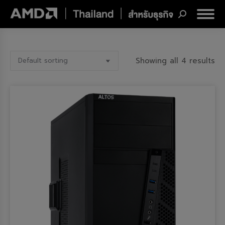
Search:
Showing all 4 results
Processor
AMD ALHTON SILVER
AMD ATHLON GOLD
AMD ATHLON GOLD PRO
AMD ATHLON SILVER
AMD Epyc
AMD Epyc 7313
AMD Epyc 7313P
ประเภทสินค้า
AMD Epyc 7443P
AIO