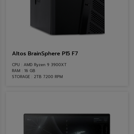
AMD Epyc 9124
Desktop
AMD Ryzen 3
Graphic Card
AMD Ryzen 3 PRO
Mini PC
AMD Ryzen 5
Notebook
AMD Ryzen 5 Pro
Server
Altos BrainSphere P15 F7
AMD Ryzen 7
Workstations
แบรนด์
CPU : AMD Ryzen 9 3900XT
RAM : 16 GB
AMD Ryzen 7 Pro
ACER
STORAGE : 2TB 7200 RPM
AMD Ryzen 9
ASUS
AMD Ryzen Pro 5
AVITA
AMD Ryzen Threadripper Pro
HP
HPE
LENOVO