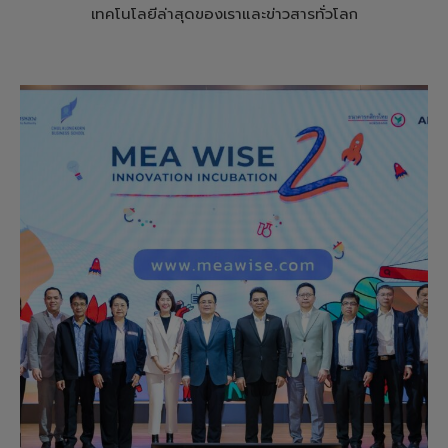
เทคโนโลยีล่าสุดของเราและข่าวสารทั่วโลก