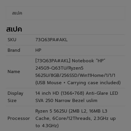
สเปค
สเปค
SKU
73Q63PA#AKL
Brand
HP
[73Q63PA#AKL] Notebook “HP”
245G9-Q63TU/Ryzen5
Name
5625U/8GB/256SSD/Win11Home/1/1/1
(USB Mouse + Carrying case included)
Display
14 inch HD (1366×768) Anti-Glare LED
Size
SVA 250 Narrow Bezel uslim
Ryzen 5 5625U (2MB L2, 16MB L3
Processor
Cache, 6Core/12Threads, 2.3GHz up
to 4.3GHz)