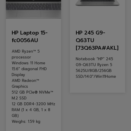
HP Laptop 15-
HP 245 G9-
fc0056AU
Q63TU
[73Q63PA#AKL]
AMD Ryzen™ 5
processor
Notebook “HP” 245
Windows 11 Home
G9-Q63TU Ryzen 5
15.6″ diagonal FHD
5625U/8GB/256GB
Display
SSD/14.0″/Win11Home
AMD Radeon™
Graphics
512 GB PCIe® NVMe™
M.2 SSD
12 GB DDR4-3200 MHz
RAM (1 x 4 GB, 1 x 8
GB)
Weighs: 1.59 kg