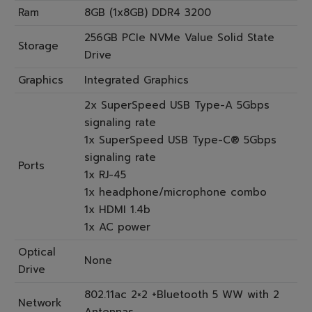
Ram
8GB (1x8GB) DDR4 3200
256GB PCIe NVMe Value Solid State
Storage
Drive
Graphics
Integrated Graphics
2x SuperSpeed USB Type-A 5Gbps
signaling rate
1x SuperSpeed USB Type-C® 5Gbps
signaling rate
Ports
1x RJ-45
1x headphone/microphone combo
1x HDMI 1.4b
1x AC power
Optical
None
Drive
802.11ac 2×2 +Bluetooth 5 WW with 2
Network