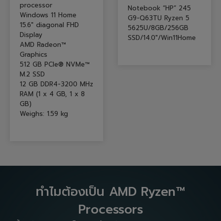
processor
Notebook “HP” 245
Windows 11 Home
G9-Q63TU Ryzen 5
15.6″ diagonal FHD
5625U/8GB/256GB
Display
SSD/14.0″/Win11Home
AMD Radeon™
Graphics
512 GB PCIe® NVMe™
M.2 SSD
12 GB DDR4-3200 MHz
RAM (1 x 4 GB, 1 x 8
GB)
Weighs: 1.59 kg
ทำไมต้องเป็น AMD Ryzen™
Processors