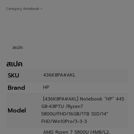
Category:
Notebook
สเปค
สเปค
SKU
436K8PA#AKL
Brand
HP
[436K8PA#AKL] Notebook “HP” 445
G8-K8PTU /Ryzen7
Model
5800U/FHD/16GB/1TB SSD/14″
FHD/Win10Pro/3-3-3
AMD Ryzen 7 5800U (4MB/L2,