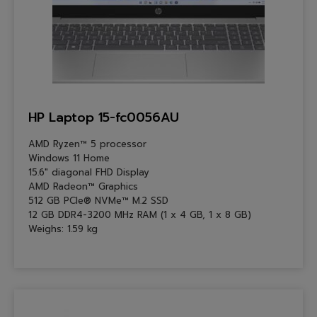
HP Laptop 15-fc0056AU
AMD Ryzen™ 5 processor
Windows 11 Home
15.6″ diagonal FHD Display
AMD Radeon™ Graphics
512 GB PCIe® NVMe™ M.2 SSD
12 GB DDR4-3200 MHz RAM (1 x 4 GB, 1 x 8 GB)
Weighs: 1.59 kg