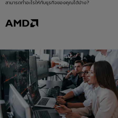
สามารถทำอะไรให้กับธุรกิจของคุณได้บ้าง?