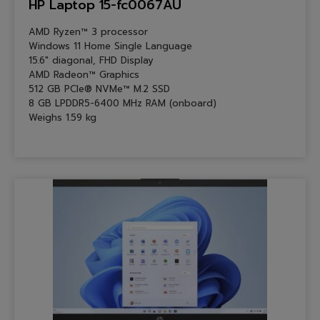
HP Laptop 15-fc0067AU
AMD Ryzen™ 3 processor
Windows 11 Home Single Language
15.6″ diagonal, FHD Display
AMD Radeon™ Graphics
512 GB PCIe® NVMe™ M.2 SSD
8 GB LPDDR5-6400 MHz RAM (onboard)
Weighs 1.59 kg