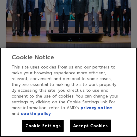
AMD ร่วมกับ การไฟฟ้านครหลวง (MEA) เปิดตัว
Cookie Notice
โครงการ MEA WISE ปีที่ 2 เพื่อสนับสนุนและผลักดันให้
This site uses cookies from us and our partners to
เกิด Startup ใหม่
make your browsing experience more efficient,
relevant, convenient and personal. In some cases,
they are essential to making the site work properly.
By accessing this site, you direct us to use and
consent to the use of cookies. You can change your
settings by clicking on the Cookie Settings link. For
more information, refer to AMD's
privacy notice
and
cookie policy
.
Cookie Settings
Accept Cookies